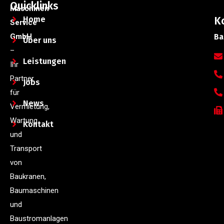
Quicklinks
Maschinen
Home
K
Service
GmbH
Ba
Über uns
–
Leistungen
Ihr
Partner
Jobs
für
News
Vermietung,
Wartung
Kontakt
und
Transport
von
Baukranen,
Baumaschinen
und
Baustromanlagen