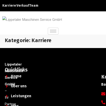
Karriere
Verkauf
Team
Kategorie:
Karriere
Lippetaler
Quicklinks
Maschinen
Home
K
Service
GmbH
Ba
Über uns
–
Leistungen
Ihr
Partner
Jobs