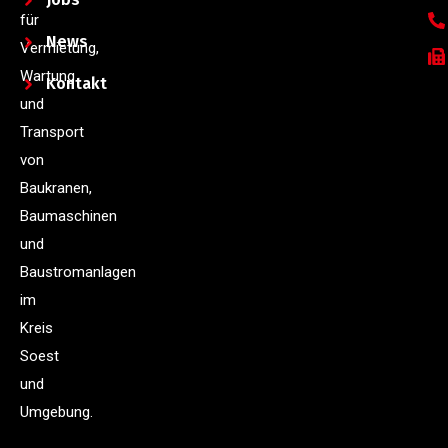
für
News
Vermietung,
Wartung
Kontakt
und
Transport
von
Baukranen,
Baumaschinen
und
Baustromanlagen
im
Kreis
Soest
und
Umgebung.